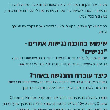
מטרתו של חלק זה באתר ליידע את הסטודנטים והסטודנטיות על הסדרי
הנגישות במטרה לאפשר לכל סטודנט/ית עם או בלי מוגבלות שירות שוויוני,
נגיש ונוח ככל שניתן.
במידה ויש לך שאלות, בקשות, הצעות שיפור נשמח לקבל את פנייתך
ולסייע.
שימוש בתוכנה נגישות אתרים -
"נגישים"
אתר זה מופעל על ידי תוכנת "נגישים" – תוכנת הנגשת אתרים. תוכנה
הנגישות מאפשרת לאתר לעמוד בתקינה 2.0 WCAG ברמה AA.
כיצד עובדת ההנגשה באתר?
באתר מוצב תפריט הנגשה. לחיצה על התפריט מאפשרת פתיחת כפתורי
ההנגשה. לאחר בחירת נושא בתפריט יש להמתין לטעינת הדף.
התוכנה פועלת בדפדפנים הפופולריים: Chrome, Firefox, Explorer
10+, Safari, Opera. הגלישה במצב נגישות מומלצת בדפדפן הנפוץ בקרב
הגולשים: כרום. בדפדפנים אחרים יתכנו אי תאימות עקב אי תאימות